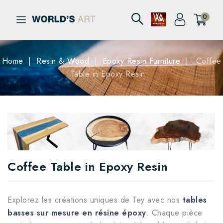
0
Home
Resin & Wood
Epoxy Resin Furniture
Coffee
Table in Epoxy Resin
Coffee Table in Epoxy Resin
Explorez les créations uniques de Tey avec nos
tables
basses sur mesure en résine époxy
. Chaque pièce