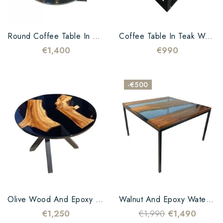
Round Coffee Table In Wood And Black Epoxy Resin – 60 Cm – Unique Piece
Coffee Table In Teak Wood And Green Epoxy Resin
€1,400
€990
-€500
Olive Wood And Epoxy Black Coffee Table
Walnut And Epoxy Water Coffee Table
€1,250
€1,990
€1,490