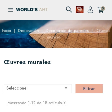
0
Inicio
Decoración
Decoración de paredes
Œuvres
murales
Œuvres murales

Seleccione
Filtrar
Mostrando 1-12 de 18 artículo(s)