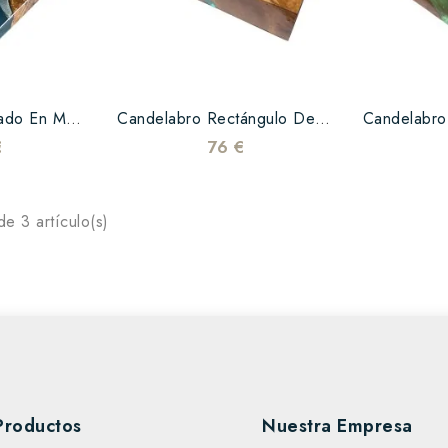
Candelero Cuadrado En Madera De Nogal Y Resina Epoxi Azul
Candelabro Rectángulo De Resina Turquesa Y Teca
€
76 €
e 3 artículo(s)
Productos
Nuestra Empresa