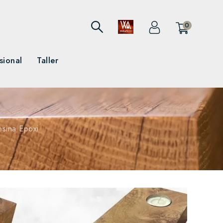
0
sional
Taller
esina Epoxi