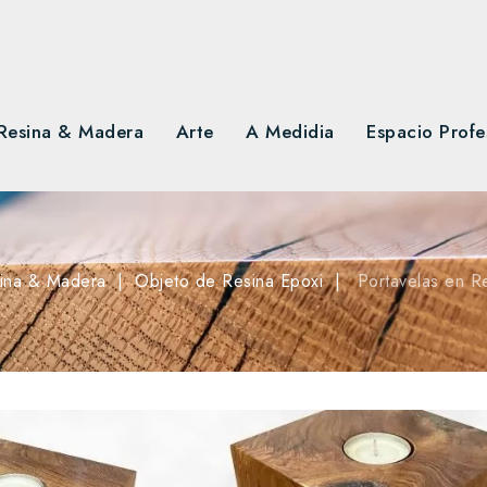
Resina & Madera
Arte
A Medidia
Espacio Profe
ina & Madera
Objeto de Resina Epoxi
Portavelas en R