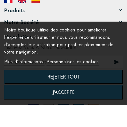
Produits
Notre Société
Notre boutique utilise des cookies pour améliorer
Newsletter
l'expérience utilisateur et nous vous recommandons
d'accepter leur utilisation pour profiter pleinement de
Inscrivez-Vous À Notre Newsletter!
votre navigation.
Plus d'informations
Personnaliser les cookies
REJETER TOUT
J'ACCEPTE
© 2026 - World's Art