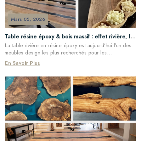
Mars
05,
2026
Table résine époxy & bois massif : effet rivière, finitions & sur-mesure | World’s Art
La table rivière en résine époxy est aujourd’hui l’un des
meubles design les plus recherchés pour les...
En Savoir Plus