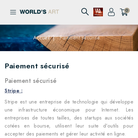
0
Accueil
Paiement sécurisé
Paiement sécurisé
Paiement sécurisé
Stripe :
Stripe est une entreprise de technologie qui développe
une infrastructure économique pour Internet. Les
entreprises de toutes tailles, des startups aux sociétés
cotées en bourse, utilisent leur suite d'outils pour
accepter des paiements et gérer leur activité en ligne.