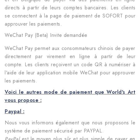
directs à partir de leurs comptes bancaires. Les clients
se connectent à la page de paiement de SOFORT pour
approuver les paiements.
WeChat Pay (Beta) Invite demandée
WeChat Pay permet aux consommateurs chinois de payer
directement par virement en ligne à partir de leur
compte. Les clients reçoivent un code QR à numériser à
l'aide de leur application mobile WeChat pour approuver
les paiements.
Voici le autres mode de paiement que World's Art
vous propose :
Paypal :
Nous vous informons
également
que nous proposons le
système de paiement sécurisé par PAYPAL.
PayPal
est le moyen plus sûr et plus simple de payer en