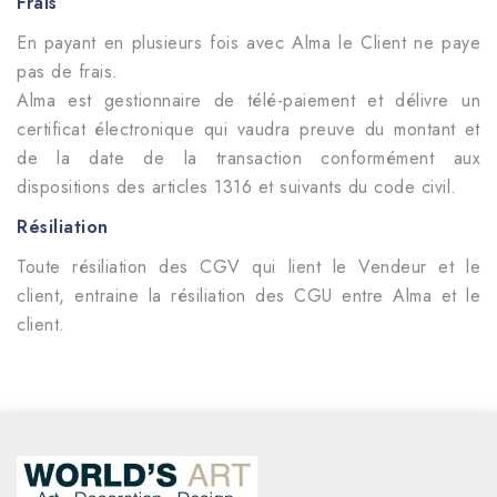
Frais
En payant en plusieurs fois avec Alma le Client ne paye
pas de frais.
Alma est gestionnaire de télé-paiement et délivre un
certificat électronique qui vaudra preuve du montant et
de la date de la transaction conformément aux
dispositions des articles 1316 et suivants du code civil.
Résiliation
Toute résiliation des CGV qui lient le Vendeur et le
client, entraine la résiliation des CGU entre Alma et le
client.