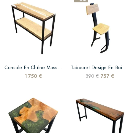
Console En Chêne Massif Et Résine Époxy Blanche
Tabouret Design En Bois De Chêne Et Acier Noir
1 750 €
890 €
757 €