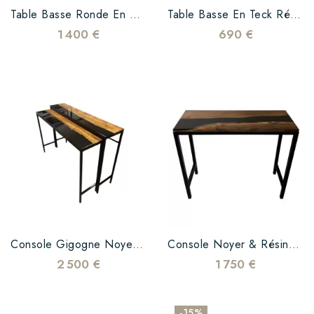
Table Basse Ronde En Bois Et Résine Époxy Noire – 60 Cm – Pièce Unique
Table Basse En Teck Résine Transparente Et Métal
1 400 €
690 €
Console Gigogne Noyer & Résine Noire Brillante
Console Noyer & Résine Époxy Noire Brillante
2 500 €
1 750 €
-15%