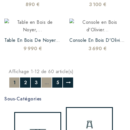
890 €
3 100 €
Table En Bois De Noyer, Résine Epoxy Noire Et Pied Mikado
Console En Bois D'Olivier Et Résine Epoxy Noire
9 990 €
3 690 €
Affichage 1-12 de 60 article(s)
1
2
3
…
5
Sous-Catégories