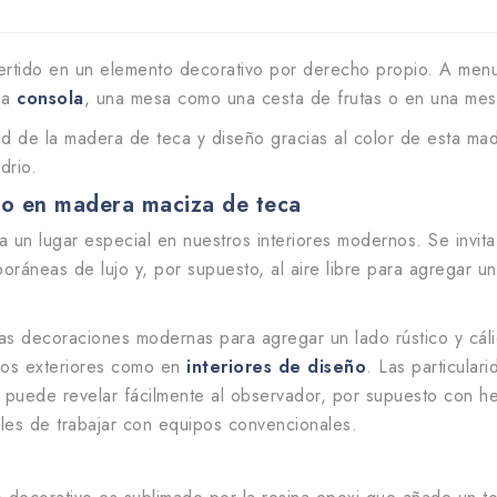
rtido en un elemento decorativo por derecho propio. A menud
na
consola
, una mesa como una cesta de frutas o en una me
 de la madera de teca y diseño gracias al color de esta mad
drio.
o en madera maciza de teca
 un lugar especial en nuestros interiores modernos. Se invita 
áneas de lujo y, por supuesto, al aire libre para agregar un
s decoraciones modernas para agregar un lado rústico y cálid
ios exteriores como en
interiores de diseño
. Las particula
ta puede revelar fácilmente al observador, por supuesto con he
iles de trabajar con equipos convencionales.