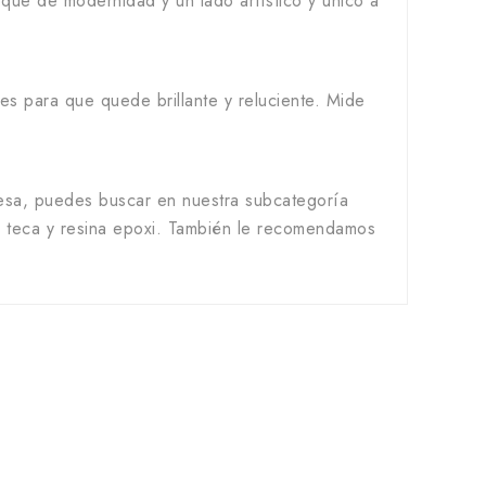
oque de modernidad y un lado artístico y único a
s para que quede brillante y reluciente. Mide
mesa, puedes buscar en nuestra subcategoría
en teca y resina epoxi. También le recomendamos