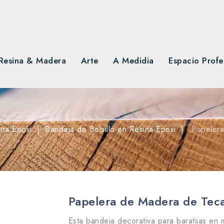
Resina & Madera
Arte
A Medidia
Espacio Profe
ina Epoxi
Bandeja de Bolsillo en Resina Epoxi
Papelera
Papelera de Madera de Teca
Esta bandeja decorativa para baratijas en 