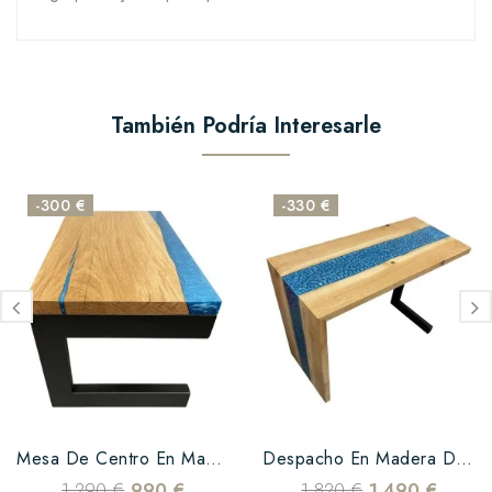
También Podría Interesarle
-300 €
-330 €
Mesa De Centro En Madera De...
Despacho En Madera De Roble...
1.290 €
990 €
1.820 €
1.490 €