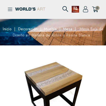
0
Inicio
Decoración
Mueble
Mesa
Mesa Baja de
Diseño en Madera de Roble y Resina Blanca