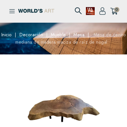
0
Inicio
Decoración
Mueble
Mesa
Mesa de centro
mediana de madera maciza de raíz de nogal