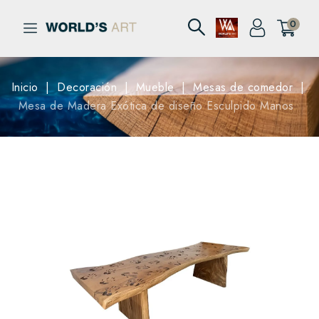
0
Inicio
Decoración
Mueble
Mesas de comedor
Mesa de Madera Exótica de diseño Esculpido Manos