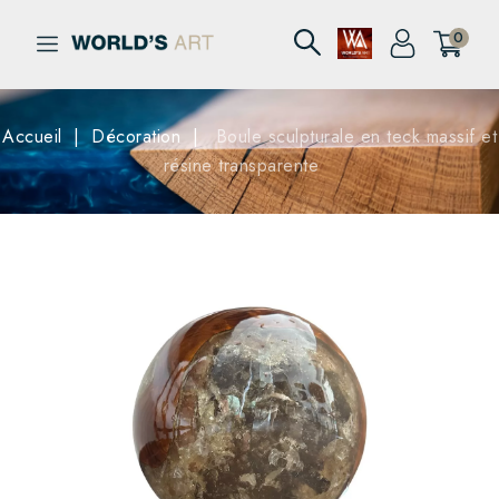
0
Accueil
Décoration
Boule sculpturale en teck massif et
résine transparente