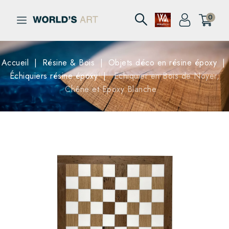
0
Accueil
Résine & Bois
Objets déco en résine époxy
Échiquiers résine époxy
Echiquier en Bois de Noyer,
Chêne et Epoxy Blanche