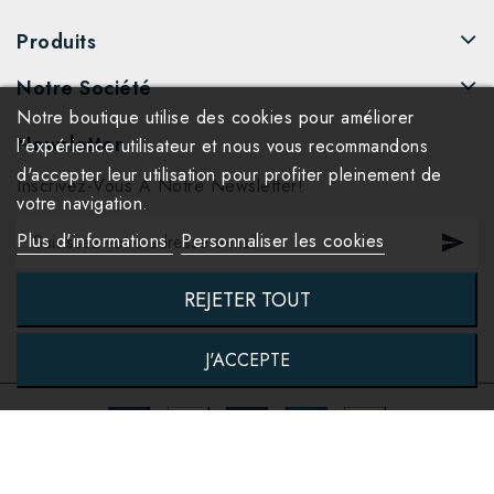
Produits
Notre Société
Notre boutique utilise des cookies pour améliorer
Newsletter
l'expérience utilisateur et nous vous recommandons
d'accepter leur utilisation pour profiter pleinement de
Inscrivez-Vous À Notre Newsletter!
votre navigation.
Plus d'informations
Personnaliser les cookies
REJETER TOUT
J'ACCEPTE
© 2026 - World's Art