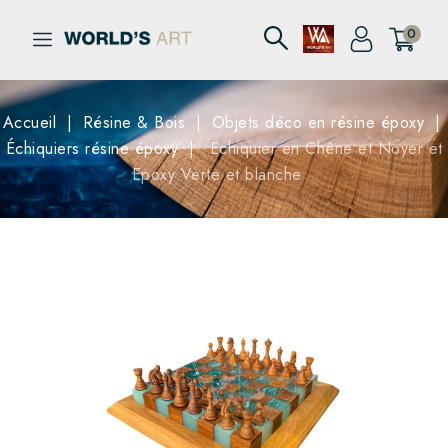
0
Accueil
Résine & Bois
Objets déco en résine époxy
Échiquiers résine époxy
Echiquier en Chêne et Noyer et
Epoxy Verte et blanche