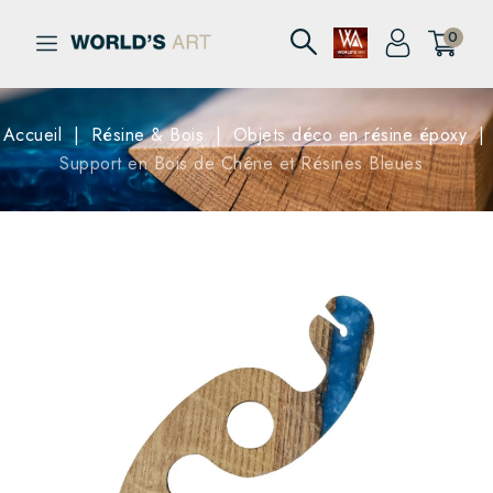
0
Accueil
Résine & Bois
Objets déco en résine époxy
Support en Bois de Chêne et Résines Bleues