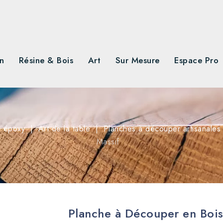
n
Résine & Bois
Art
Sur Mesure
Espace Pro
e époxy
Art de la table
Planches à découper artisanales
Massif
Planche à Découper en Bois