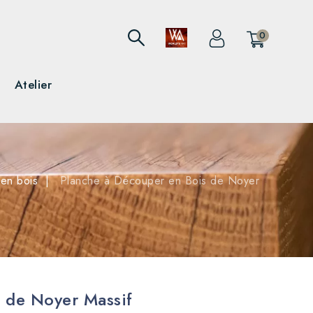
0
Atelier
 en bois
Planche à Découper en Bois de Noyer
 de Noyer Massif