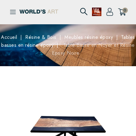
0
Accueil
Résine & Bois
Meubles résine époxy
Tables
basses en résine époxy
Table Basse en Noyer et Résine
Epoxy Noire