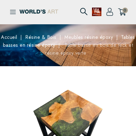
0
Accueil
Résine & Bois
Meubles résine époxy
Tables
basses en résine époxy
Table basse en bois de teck et
résine époxy verte