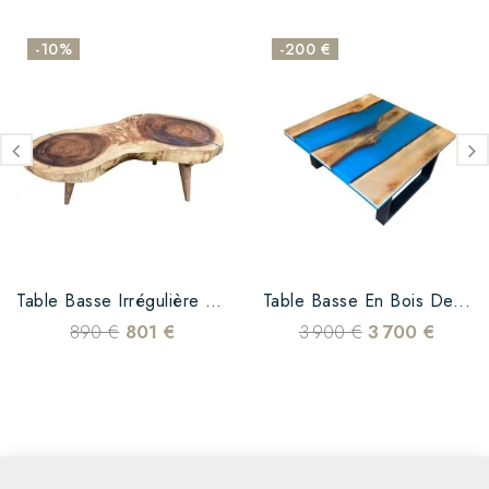
-10%
-200 €
Table Basse Irrégulière En...
Table Basse En Bois De...
890 €
801 €
3 900 €
3 700 €