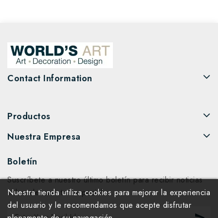
Contact Information
Productos
Nuestra Empresa
Boletín
Suscríbete a nuestro último boletín para recibir noticias
sobre descuentos especiales.
Nuestra tienda utiliza cookies para mejorar la experiencia
del usuario y le recomendamos que acepte disfrutar
plenamente de su navegación.