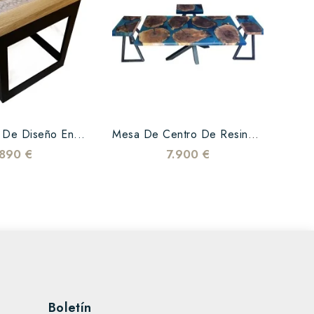
Comed
 De Diseño En...
Mesa De Centro De Resina...
890 €
7.900 €
Boletín