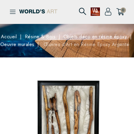
0
Accueil
Résine & Bois
Objets déco en résine époxy
Oeuvre murales
Œuvres d'Art en Résine Epoxy Argenté