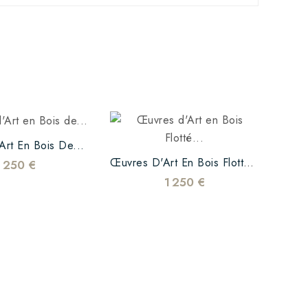
rt En Bois De...
Œuvr
Œuvres D'Art En Bois Flotté...
1 250 €
1 250 €