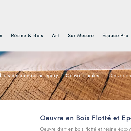
n
Résine & Bois
Art
Sur Mesure
Espace Pro
bjets déco en résine époxy
Oeuvre murales
Oeuvre en 
Oeuvre en Bois Flotté et E
Oeuvre d'art en bois flotté et résine épox