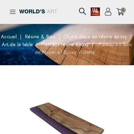
0
Accueil
Résine & Bois
Objets déco en résine époxy
Art de la table
Plateaux résine époxy
Plateau en Bois
de Noyer et Epoxy Violette