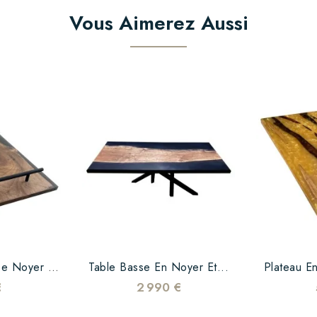
Vous Aimerez Aussi
Plateau En Bois De Noyer Et...
Table Basse En Noyer Et...
Plateau En
€
2 990 €