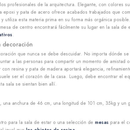
los profesionales de la arquitectura. Elegante, con colores su
na epoxi y pata de acero ofrece acabados trabajados que co
 y utiliza esta materia prima en su forma más orgánica posible.
 mesa de centro encontrará fácilmente su lugar en la sala de 
ativos
.
a decoración
oración que nunca se debe descuidar. No importa dónde se c
e juntar a las personas para compartir un momento de amistad 
r con resina y pata de madera aportará elegancia, refinamient
uele ser el corazón de la casa. Luego, debe encontrar el eq
 sala se sientan bien allí.
m, una anchura de 46 cm, una longitud de 101 cm, 35kg y un 
tro para la sala de estar o una selección de
mesas
para el c
 al igual que
los objetos de resina
.