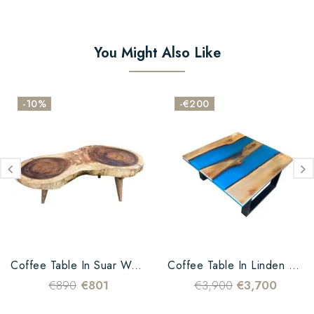
You Might Also Like
-10%
-€200
Coffee Table In Suar Wood...
Coffee Table In Linden Wood...
€890
€801
€3,900
€3,700