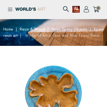
0
Home
Resin & Wood
Resin Epoxy Objects
Epoxy
resin art
Works of Art in Teak and Blue Epoxy Resin