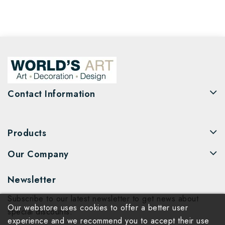
Contact Information
Products
Our Company
Newsletter
Subscribe to our latest newsletter to get news about
Our webstore uses cookies to offer a better user
special discounts.
experience and we recommend you to accept their use