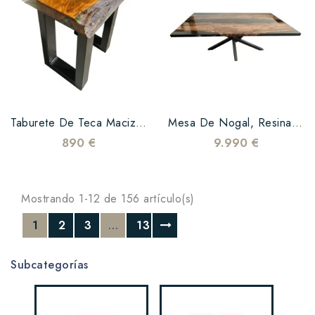
Taburete De Teca Maciza Y Resina Epoxi Transparente
Mesa De Nogal, Resina Epoxi Negra Y Pata De Mikado
890 €
9.990 €
Mostrando 1-12 de 156 artículo(s)
1
2
3
…
13
Subcategorías